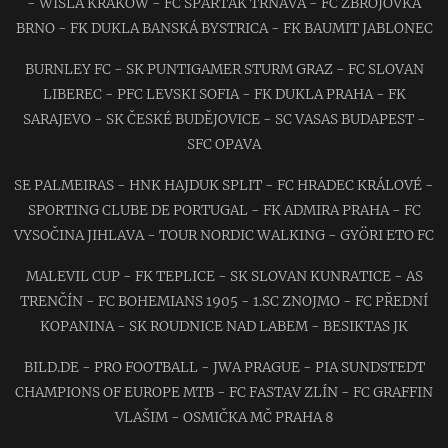
- WISLA KRAKOW - FC SPARTAK TRNAVA - FC ZBROJOVKA
BRNO - FK DUKLA BANSKÁ BYSTRICA - FK BAUMIT JABLONEC
BURNLEY FC - SK PUNTIGAMER STURM GRAZ - FC SLOVAN
LIBEREC - PFC LEVSKI SOFIA - FK DUKLA PRAHA - FK
SARAJEVO - SK ČESKÉ BUDĚJOVICE - SC VASAS BUDAPEST -
SFC OPAVA
SE PALMEIRAS - HNK HAJDUK SPLIT - FC HRADEC KRÁLOVÉ -
SPORTING CLUBE DE PORTUGAL - FK ADMIRA PRAHA - FC
VYSOČINA JIHLAVA - TOUR NORDIC WALKING - GYÖRI ETO FC
MALEVIL CUP - FK TEPLICE - SK SLOVAN KUNRATICE - AS
TRENČÍN - FC BOHEMIANS 1905 - 1.SC ZNOJMO - FC PŘEDNÍ
KOPANINA - SK ROUDNICE NAD LABEM - BESIKTAS JK
BILD.DE - PRO FOOTBALL - JWA PRAGUE - PIA SUNDSTEDT
CHAMPIONS OF EUROPE MTB - FC FASTAV ZLÍN - FC GRAFFIN
VLAŠIM - OSMIČKA MČ PRAHA 8