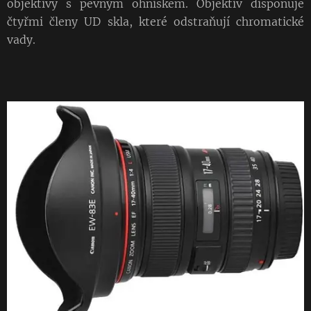
objektivy s pevným ohniskem. Objektiv disponuje
čtyřmi členy UD skla, které odstraňují chromatické
vady.