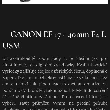
CANON EF 17 - 40mm F4 L
USM
Ultra-širokoúhlý zoom řady L je ideální jak pro
kinofilmové, tak digitální zrcadlovky. Kvalitní optické
výsledky zajišťuje trojice asférických členů, doplněná o
Super UD element. Objektiv ostří již ze vzdálenosti 28
cm a nabízí jak plnou zaostřovací automatiku za
použití USM kroužku, tak možnost kdykoli do ostření
částečně či přímo zasáhnout. Pro uchycení filtru je k
výběru závit průměru 77mm na přední přírubě
objektivu nebo úchyt želatinového filtru v zadní části.